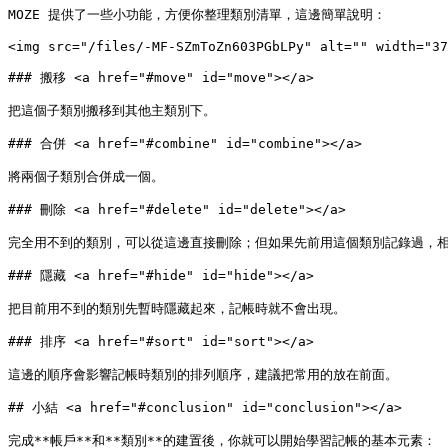
MOZE 提供了一些小功能，方便你整理類別清單，這邊簡單說明：

<img src="/files/-MF-SZmToZn603PGbLPy" alt="" width="37
### 搬移 <a href="#move" id="move"></a>

把這個子類別搬移到其他主類別下。

### 合併 <a href="#combine" id="combine"></a>

將兩個子類別合併成一個。

### 刪除 <a href="#delete" id="delete"></a>

完全用不到的類別，可以從這邊直接刪除；但如果先前用這個類別記錄過，相關
### 隱藏 <a href="#hide" id="hide"></a>

把目前用不到的類別先暫時隱藏起來，記帳時就不會出現。

### 排序 <a href="#sort" id="sort"></a>

這邊的順序會影響記帳時類別的排列順序，建議把常用的放在前面。

## 小結 <a href="#conclusion" id="conclusion"></a>

完成**帳戶**和**類別**的建置後，你就可以開始學習記帳的基本元素：
