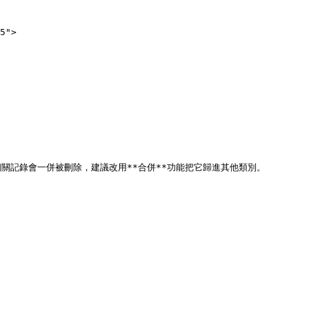
5">

記錄會一併被刪除，建議改用**合併**功能把它歸進其他類別。
