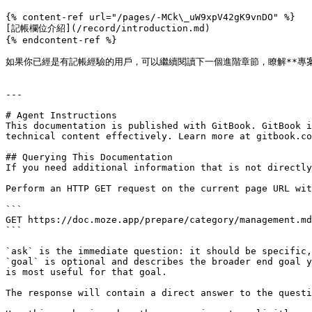
{% content-ref url="/pages/-MCk\_uW9xpV42gK9vnDO" %}

[記帳欄位介紹](/record/introduction.md)

{% endcontent-ref %}

如果你已經是有記帳經驗的用戶，可以繼續閱讀下一個進階章節，瞭解**專案*
---

# Agent Instructions

This documentation is published with GitBook. GitBook i
technical content effectively. Learn more at gitbook.co
## Querying This Documentation

If you need additional information that is not directly
Perform an HTTP GET request on the current page URL wit
```

GET https://doc.moze.app/prepare/category/management.md
```

`ask` is the immediate question: it should be specific,
`goal` is optional and describes the broader end goal y
is most useful for that goal.

The response will contain a direct answer to the questi