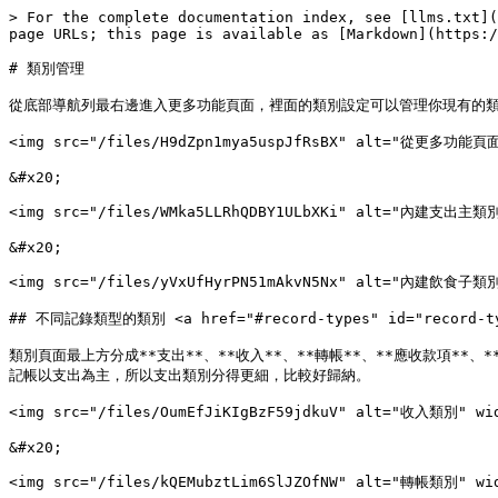
> For the complete documentation index, see [llms.txt](
page URLs; this page is available as [Markdown](https:/
# 類別管理

從底部導航列最右邊進入更多功能頁面，裡面的類別設定可以管理你現有的類
<img src="/files/H9dZpn1mya5uspJfRsBX" alt="從更多功能頁
&#x20;

<img src="/files/WMka5LLRhQDBY1ULbXKi" alt="內建支出主類別"
&#x20;

<img src="/files/yVxUfHyrPN51mAkvN5Nx" alt="內建飲食子類別"
## 不同記錄類型的類別 <a href="#record-types" id="record-typ
類別頁面最上方分成**支出**、**收入**、**轉帳**、**應收款項
記帳以支出為主，所以支出類別分得更細，比較好歸納。

<img src="/files/OumEfJiKIgBzF59jdkuV" alt="收入類別" wid
&#x20;

<img src="/files/kQEMubztLim6SlJZOfNW" alt="轉帳類別" wid