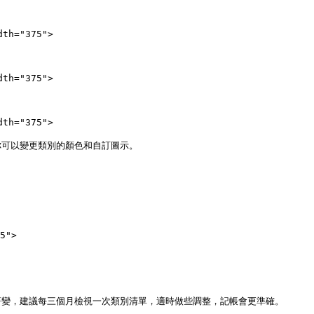
th="375">

th="375">

th="375">

可以變更類別的顏色和自訂圖示。

5">

變，建議每三個月檢視一次類別清單，適時做些調整，記帳會更準確。
