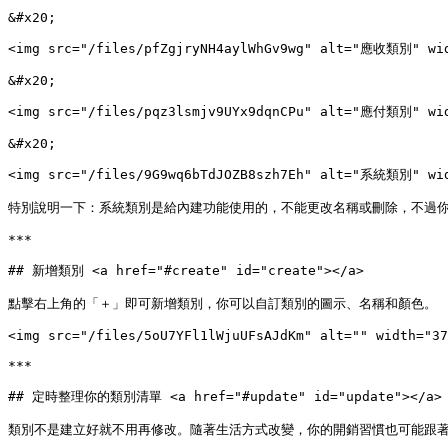
&#x20;

<img src="/files/pfZgjryNH4aylWhGv9wg" alt="應收類別" wid
&#x20;

<img src="/files/pqz3lsmjv9UYx9dqnCPu" alt="應付類別" wid
&#x20;

<img src="/files/9G9wq6bTdJOZB8szh7Eh" alt="系統類別" wid
特別說明一下：系統類別是給內建功能使用的，不能更改名稱或刪除，不過你
***

## 新增類別 <a href="#create" id="create"></a>

點擊右上角的「＋」即可新增類別，你可以自訂類別的圖示、名稱和顏色。

<img src="/files/5oU7YFl1lWjuUFsAJdKm" alt="" width="37
***

## 定時整理你的類別清單 <a href="#update" id="update"></a>

類別不是建立好就不用再修改。隨著生活方式改變，你的開銷習慣也可能跟著